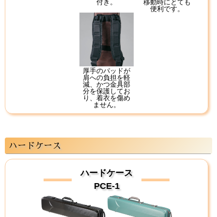
付き。
移動時にとても
便利です。
厚手のパッドが
肩への負担を軽
減、かつ金具部
分を保護してお
り、着衣を傷め
ません。
ハードケース
ハードケース
PCE-1