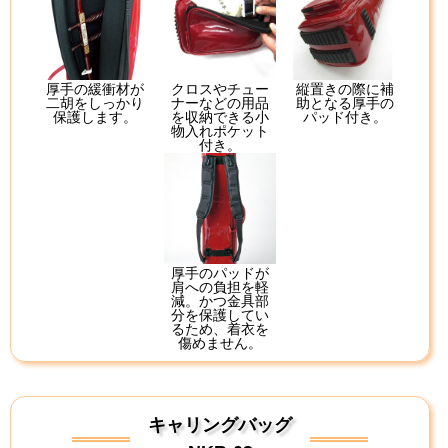
厚手の緩衝材が
クロスやチュー
縦置きの際に補
二胡をしっかり
ナーなどの用品
助となる厚手の
保護します。
を収納できる小
パッド付き。
物入れポケット
付き。
厚手のパッドが
肩への負担を軽
減。かつ金具部
分を保護してい
るため、着衣を
傷めません。
キャリングバッグ