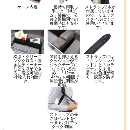
ケース内容
「縦持ち用取っ
ストラップ2本が
手」と「脚ゴ
付属しています
ム」装備で、公
ので、リュック
共交通機関での
スタイルにてご
移動時にも安心
使用いただけま
です。
す。
松脂・クリーニ
琴筒を押さえる
ストラップには
ングクロス・置
クッションがマ
「クッションパ
き型チューナー
ジックテープに
ッド」と「カラ
などを収納でき
なっているた
ビナ」を採用。
る、着脱可能な
め、「12cm-
肩への負担が軽
小物入れ2個付
14cm」の範囲で
く、脱落を防ぎ
き。
無段階に調整が
ます。
可能。
ストラップの長
さはベルトを引
っ張るだけでラ
クラク調節。