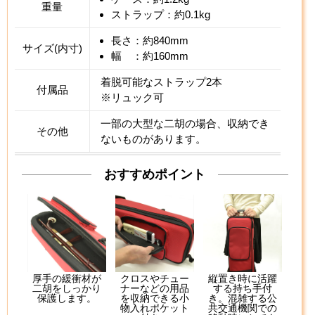
重量
ストラップ：約0.1kg
長さ：約840mm
サイズ(内寸)
幅 ：約160mm
着脱可能なストラップ2本
付属品
※リュック可
一部の大型な二胡の場合、収納でき
その他
ないものがあります。
おすすめポイント
厚手の緩衝材が
クロスやチュー
縦置き時に活躍
二胡をしっかり
ナーなどの用品
する持ち手付
保護します。
を収納できる小
き。混雑する公
物入れポケット
共交通機関での