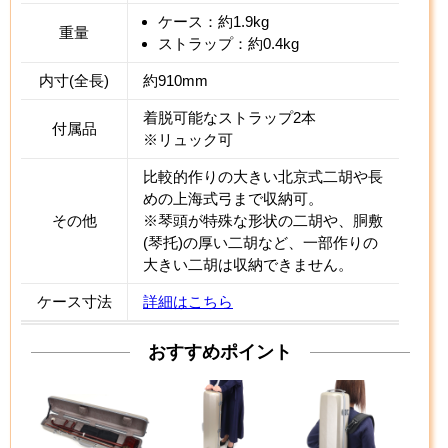
ケース：約1.9kg
重量
ストラップ：約0.4kg
内寸(全長)
約910mm
着脱可能なストラップ2本
付属品
※リュック可
比較的作りの大きい北京式二胡や長
めの上海式弓まで収納可。
その他
※琴頭が特殊な形状の二胡や、胴敷
(琴托)の厚い二胡など、一部作りの
大きい二胡は収納できません。
ケース寸法
詳細はこちら
おすすめポイント