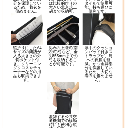
分を保護してい
は比較的作りの
タイルで使用可
るため、着衣を
大きい北京式二
能。持ち運びに
傷めません。
胡まで収納可。
便利です。
縦折りにしたA4
長めの上海式(南
厚手のクッショ
サイズの楽譜が
方式)弓など、全
ンパッド付きス
入る大きさの外
長855mmまでの
トラップが、肩
装ポケット付
弓を収納するこ
への負担を軽
き。クリーニン
とが可能です。
減。かつ金具部
グクロスやチュ
分を保護してい
ーナーなどの用
るため、大切な
品も収納できま
着衣を傷めませ
す。
ん。
混雑する公共交
通機関での移動
時にも便利な縦