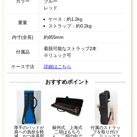
カラー
ブルー
レッド
ケース：約1.2kg
重量
ストラップ：約0.2kg
内寸(全長)
約855mm
着脱可能なストラップ2本
付属品
※リュック可
ケース寸法
詳細はこちら
おすすめポイント
厚手のパッドが
蘇州式、上海式
付属のストラッ
肩への負担を軽
二胡はもちろ
プを取り付け
減。かつ金具部
ん、二胡の中で
て、リュックス