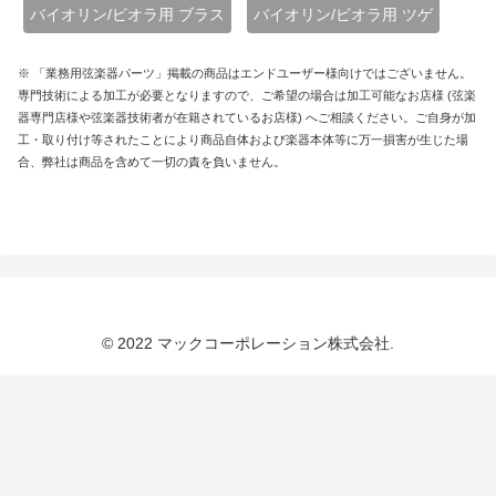
バイオリン/ビオラ用 ブラス
バイオリン/ビオラ用 ツゲ
※ 「業務用弦楽器パーツ」掲載の商品はエンドユーザー様向けではございません。
専門技術による加工が必要となりますので、ご希望の場合は加工可能なお店様 (弦楽
器専門店様や弦楽器技術者が在籍されているお店様) へご相談ください。ご自身が加
工・取り付け等されたことにより商品自体および楽器本体等に万一損害が生じた場
合、弊社は商品を含めて一切の責を負いません。
© 2022 マックコーポレーション株式会社.