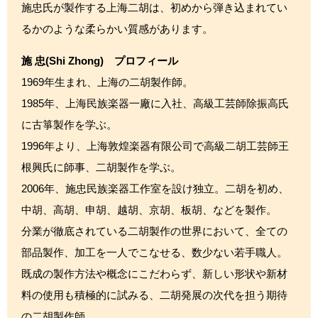
施忠氏が製作する上海二胡は、初めから弾き込まれてい
るかのような柔らかい質感があります。
施 忠(Shi Zhong) プロフィール
1969年生まれ、上海の二胡製作師。
1985年、上海民族楽器一廠に入社、高級工芸師除振高氏
に古箏製作を学ぶ。
1996年より、上海敦煌楽器有限公司で高級二胡工芸師王
根興氏に師事、二胡製作を学ぶ。
2006年、施忠民族楽器工作室を設け独立。二胡を初め、
中胡、高胡、申胡、越胡、京胡、板胡、などを製作。
分業が徹底されている二胡製作の世界において、全ての
部品製作、加工を一人でこなせる、数少ない若手職人。
既成の製作方法や概念にこだわらず、新しい形状や新材
料の使用も積極的に試みる、二胡発展の次代を担う期待
の二胡製作師。