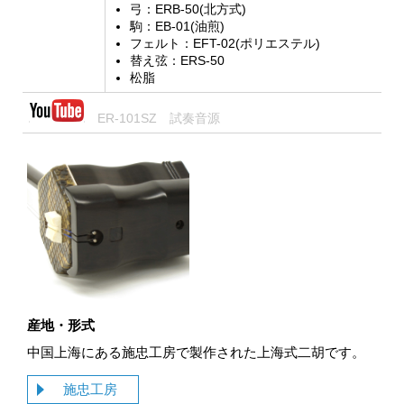
弓：ERB-50(北方式)
駒：EB-01(油煎)
フェルト：EFT-02(ポリエステル)
替え弦：ERS-50
松脂
ER-101SZ 試奏音源
産地・形式
中国上海にある施忠工房で製作された上海式二胡です。
施忠工房