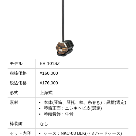
モデル
ER-101SZ
税抜価格
¥160,000
税込価格
¥176,000
形式
上海式
素材
本体(琴筒、琴托、棹、糸巻き)：黒檀(選定)
琴筒正面：ニシキヘビ皮(選定)
琴頭装飾：牛骨
棹装飾
なし
セット内容
ケース：NKC-03 BLK(セミハードケース)