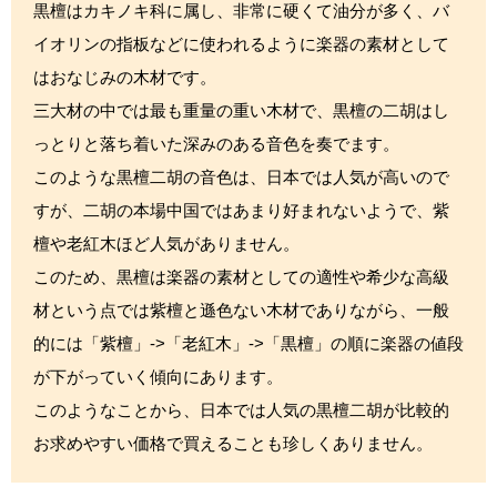
黒檀はカキノキ科に属し、非常に硬くて油分が多く、バ
イオリンの指板などに使われるように楽器の素材として
はおなじみの木材です。
三大材の中では最も重量の重い木材で、黒檀の二胡はし
っとりと落ち着いた深みのある音色を奏でます。
このような黒檀二胡の音色は、日本では人気が高いので
すが、二胡の本場中国ではあまり好まれないようで、紫
檀や老紅木ほど人気がありません。
このため、黒檀は楽器の素材としての適性や希少な高級
材という点では紫檀と遜色ない木材でありながら、一般
的には「紫檀」->「老紅木」->「黒檀」の順に楽器の値段
が下がっていく傾向にあります。
このようなことから、日本では人気の黒檀二胡が比較的
お求めやすい価格で買えることも珍しくありません。