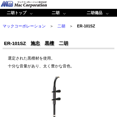
二胡トップ
二胡
二胡備品
マックコーポレーション
＞
二胡
＞
ER-101SZ
ER-101SZ 施忠 黒檀 二胡
選定された黒檀材を使用。
十分な音量があり、太く豊かな音色。