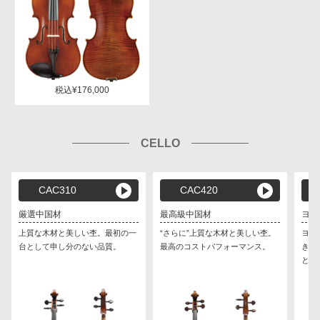
税込¥176,000
CELLO
CAC310
CAC420
厳選中国材
最高級中国材
ヨー
上質な木材と美しい杢。最初の一
“さらに”上質な木材と美しい杢。
ヨー
台として申し分のない品質。
最高のコストパフォーマンス。
き。
と外