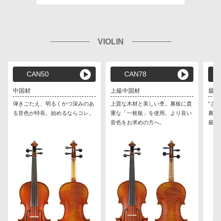
VIOLIN
CAN50
CAN78
中国材
上級中国材
最高
弾きごたえ、明るくかつ深みのあ
上質な木材と美しい杢。裏板に貴
“さ
る音色が特長。始めるならコレ。
重な「一枚板」を使用。より良い
裏板
音色をお求めの方へ。
最高