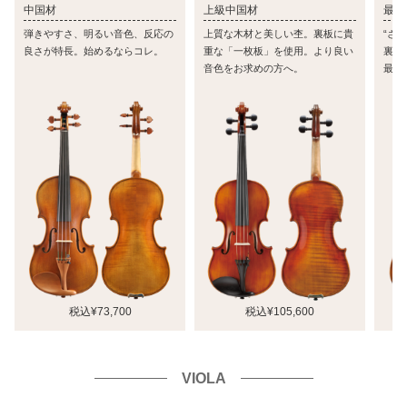
中国材
上級中国材
最高
弾きやすさ、明るい音色、反応の
上質な木材と美しい杢。裏板に貴
“さ
良さが特長。始めるならコレ。
重な「一枚板」を使用。より良い
裏板
音色をお求めの方へ。
最高
税込¥73,700
税込¥105,600
VIOLA