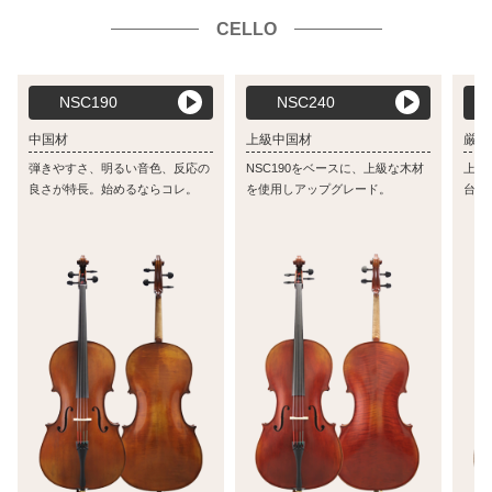
CELLO
NSC190
NSC240
中国材
上級中国材
厳選
弾きやすさ、明るい音色、反応の
NSC190をベースに、上級な木材
上質
良さが特長。始めるならコレ。
を使用しアップグレード。
台と