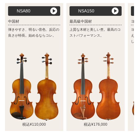
NSA80
NSA150
中国材
最高級中国材
ヨー
弾きやすさ、明るい音色、反応の
上質な木材と美しい杢。最高のコ
ヨー
良さが特長。始めるならコレ。
ストパフォーマンス。
え、
しい
税込¥110,000
税込¥176,000