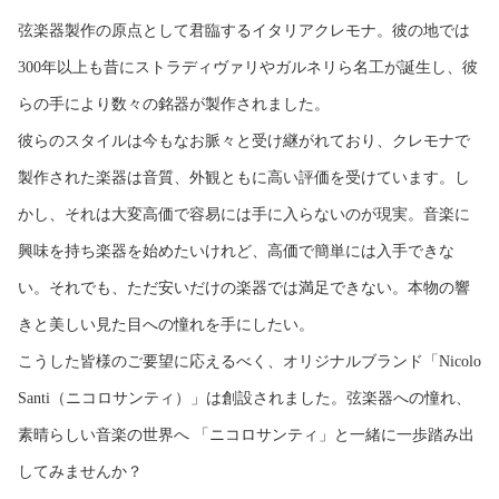
弦楽器製作の原点として君臨するイタリアクレモナ。彼の地では
300年以上も昔にストラディヴァリやガルネリら名工が誕生し、彼
らの手により数々の銘器が製作されました。
彼らのスタイルは今もなお脈々と受け継がれており、クレモナで
製作された楽器は音質、外観ともに高い評価を受けています。し
かし、それは大変高価で容易には手に入らないのが現実。音楽に
興味を持ち楽器を始めたいけれど、高価で簡単には入手できな
い。それでも、ただ安いだけの楽器では満足できない。本物の響
きと美しい見た目への憧れを手にしたい。
こうした皆様のご要望に応えるべく、オリジナルブランド「Nicolo
Santi（ニコロサンティ）」は創設されました。弦楽器への憧れ、
素晴らしい音楽の世界へ 「ニコロサンティ」と一緒に一歩踏み出
してみませんか？