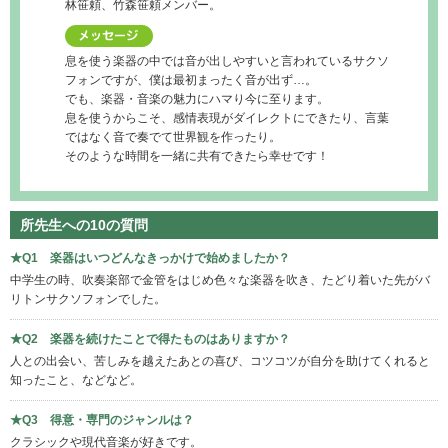
林笹頼、竹森笹頼メンバー。
息を使う楽器の中では音が出しやすいと言われているサクソ
フォンですが、僕は最初まったく音が出ず…。
でも、楽器・音楽の魅力にハマり今に至ります。
息を使うからこそ、感情表現がダイレクトにできたり、言葉
ではなく音で奏でて世界観を作ったり。
そのような時間を一緒に共有できたら幸せです！
所先生への10の質問
★Q1 楽器はいつどんなきっかけで始めましたか？
中学生の時、吹奏楽部で金管をはじめ色々な楽器を吹き、たどり着いた先がバ
リトンサクソフォンでした。
★Q2 楽器を続けたことで得たものはありますか？
人との出会い、苦しみを越えたあとの喜び、コツコツが自分を助けてくれると
知ったこと、などなど。
★Q3 得意・専門のジャンルは？
クラシックや現代音楽が好きです。