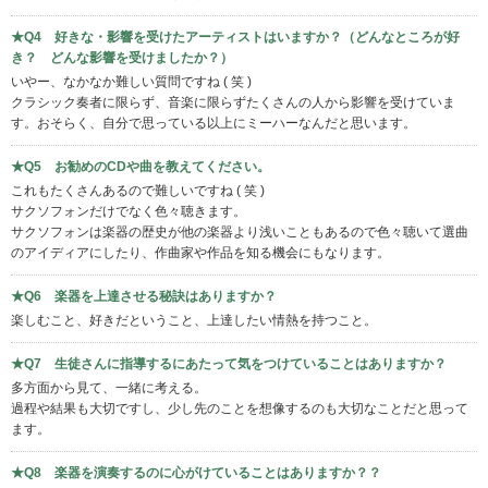
★Q4 好きな・影響を受けたアーティストはいますか？（どんなところが好
き？ どんな影響を受けましたか？）
いやー、なかなか難しい質問ですね ( 笑 )
クラシック奏者に限らず、音楽に限らずたくさんの人から影響を受けていま
す。おそらく、自分で思っている以上にミーハーなんだと思います。
★Q5 お勧めのCDや曲を教えてください。
これもたくさんあるので難しいですね ( 笑 )
サクソフォンだけでなく色々聴きます。
サクソフォンは楽器の歴史が他の楽器より浅いこともあるので色々聴いて選曲
のアイディアにしたり、作曲家や作品を知る機会にもなります。
★Q6 楽器を上達させる秘訣はありますか？
楽しむこと、好きだということ、上達したい情熱を持つこと。
★Q7 生徒さんに指導するにあたって気をつけていることはありますか？
多方面から見て、一緒に考える。
過程や結果も大切ですし、少し先のことを想像するのも大切なことだと思って
ます。
★Q8 楽器を演奏するのに心がけていることはありますか？？