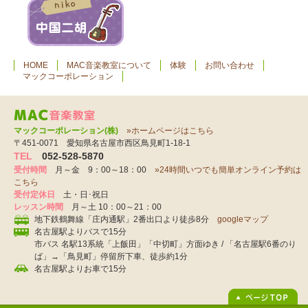
HOME
MAC音楽教室について
体験
お問い合わせ
マックコーポレーション
マックコーポレーション(株)
»ホームページはこちら
〒451-0071 愛知県名古屋市西区鳥見町1-18-1
TEL
052-528-5870
受付時間
月～金 9：00～18：00
»24時間いつでも簡単オンライン予約は
こちら
受付定休日
土・日･祝日
レッスン時間
月～土 10：00～21：00
地下鉄鶴舞線「庄内通駅」2番出口より徒歩8分
googleマップ
名古屋駅よりバスで15分
市バス 名駅13系統「上飯田」「中切町」方面ゆき / 「名古屋駅6番のり
ば」→「鳥見町」停留所下車、徒歩約1分
名古屋駅よりお車で15分