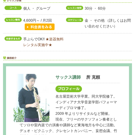
個人 ・ グループ
30分 ・ 60分
4,600円～ / 月2回
金 ・ その他 （詳しくはお問
い合わせください）
手ぶらでOK!!
★楽器無料
レンタル実施中★
サックス講師
所 克頼
名古屋芸術大学卒業。同大学院修了。
インディアナ大学音楽学部パフォーマ
ーディプロマ修了。
2009 年よりリサイタルなど開催。
現在、フリーのサクソフォン奏者とし
てソロや室内楽での演奏や講師など東海地方を中心に活動。
デュオ・ピクニック、クレセントカンパニー、妄想会議、竹